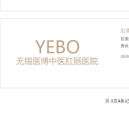
肛
肛窦
窦炎
2018
共
1
页
4
条